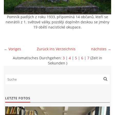
Pomník padlých z roku 1933, připomíná 14 občanů, kteří se
nevrátili z 1. světové války, později doplněn deskou se jmény
19 obětí nacistické okupace.
← Voriges
Zurück ins Verzeichnis
nächstes →
Automatisches Durchgehen:
3
|
4
|
5
|
6
|
7
(Zeit in
Sekunden )
LETZTE FOTOS