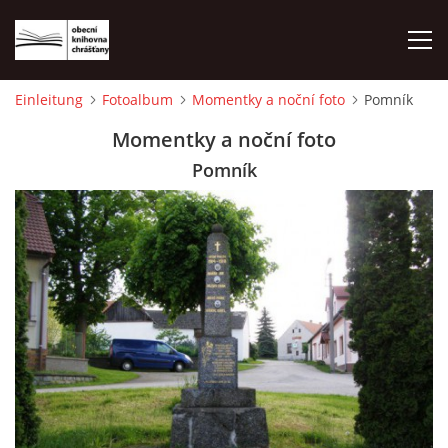
Einleitung
Fotoalbum
Momentky a noční foto
Pomník
EINLEITUNG
Momentky a noční foto
Pomník
FOTOALBUM
© 2026 eStránky.cz
|
WebSlice
|
Drucken
|
Aktualisiert: 1. 8. 2026
|
Nach oben ↑