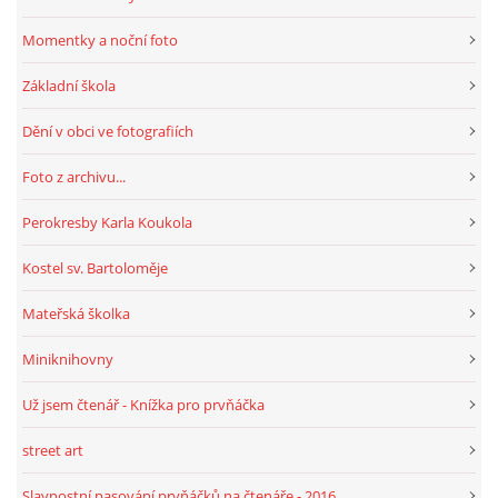
Momentky a noční foto
Základní škola
Dění v obci ve fotografiích
Foto z archivu...
Perokresby Karla Koukola
Kostel sv. Bartoloměje
Mateřská školka
Miniknihovny
Už jsem čtenář - Knížka pro prvňáčka
street art
Slavnostní pasování prvňáčků na čtenáře - 2016