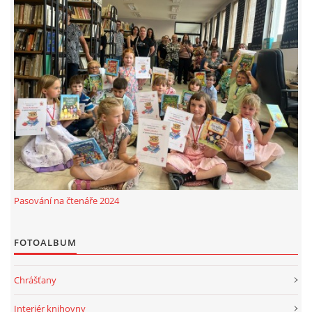
Pasování na čtenáře 2024
FOTOALBUM
Chrášťany
Interiér knihovny