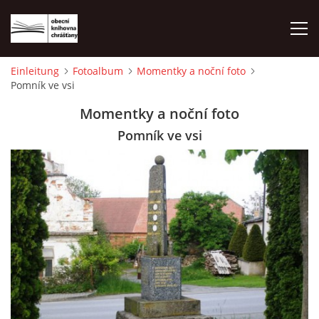
Einleitung
Fotoalbum
Momentky a noční foto
Pomník ve vsi
EINLEITUNG
Momentky a noční foto
FOTOALBUM
Pomník ve vsi
© 2026 eStránky.cz
|
WebSlice
|
Drucken
|
Aktualisiert: 1. 8. 2026
|
Nach oben ↑