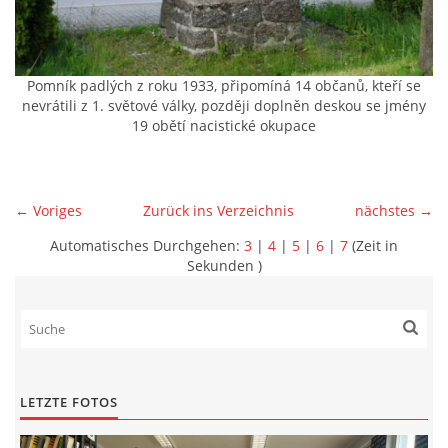
Pomník padlých z roku 1933, připomíná 14 občanů, kteří se
nevrátili z 1. světové války, později doplněn deskou se jmény
19 obětí nacistické okupace
← Voriges
Zurück ins Verzeichnis
nächstes →
Automatisches Durchgehen:
3
|
4
|
5
|
6
|
7
(Zeit in
Sekunden )
LETZTE FOTOS