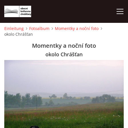
Einleitung
Fotoalbum
Momentky a noční foto
okolo Chrášťan
EINLEITUNG
Momentky a noční foto
FOTOALBUM
okolo Chrášťan
© 2026 eStránky.cz
|
WebSlice
|
Drucken
|
Aktualisiert: 1. 8. 2026
|
Nach oben ↑