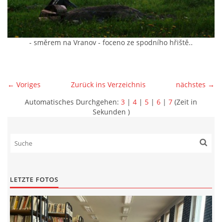
- směrem na Vranov - foceno ze spodního hřiště..
← Voriges
Zurück ins Verzeichnis
nächstes →
Automatisches Durchgehen:
3
|
4
|
5
|
6
|
7
(Zeit in
Sekunden )
LETZTE FOTOS