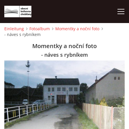
Einleitung
Fotoalbum
Momentky a noční foto
- náves s rybníkem
EINLEITUNG
Momentky a noční foto
FOTOALBUM
- náves s rybníkem
© 2026 eStránky.cz
|
WebSlice
|
Drucken
|
Aktualisiert: 1. 8. 2026
|
Nach oben ↑