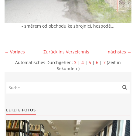
- směrem od obchodu ke zbrojnici, hospodě...
← Voriges
Zurück ins Verzeichnis
nächstes →
Automatisches Durchgehen:
3
|
4
|
5
|
6
|
7
(Zeit in
Sekunden )
LETZTE FOTOS