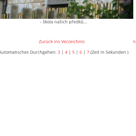
- škola našich předků...
Zurück ins Verzeichnis
n
Automatisches Durchgehen:
3
|
4
|
5
|
6
|
7
(Zeit in Sekunden )