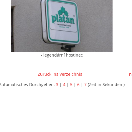
- legendární hostinec
Zurück ins Verzeichnis
n
Automatisches Durchgehen:
3
|
4
|
5
|
6
|
7
(Zeit in Sekunden )