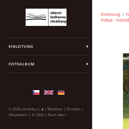
Einleitung
F
Fotbal - Kolod
EINLEITUNG
FOTOALBUM
© 2026 eStránky.cz
|
WebSlice
|
Drucken
|
Aktualisiert: 1. 8. 2026
|
Nach oben ↑