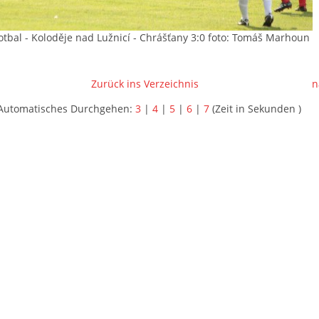
fotbal - Koloděje nad Lužnicí - Chrášťany 3:0 foto: Tomáš Marhoun
Zurück ins Verzeichnis
n
Automatisches Durchgehen:
3
|
4
|
5
|
6
|
7
(Zeit in Sekunden )