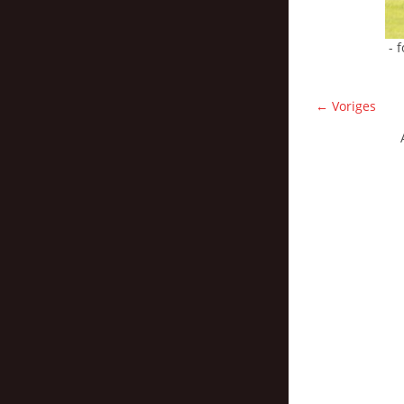
- 
← Voriges