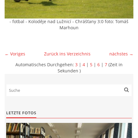
- fotbal - Koloděje nad Lužnicí - Chrášťany 3:0 foto: Tomáš
Marhoun
← Voriges
Zurück ins Verzeichnis
nächstes →
Automatisches Durchgehen:
3
|
4
|
5
|
6
|
7
(Zeit in
Sekunden )
LETZTE FOTOS