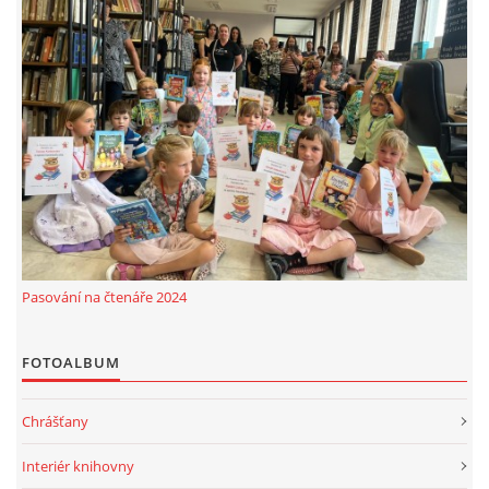
Pasování na čtenáře 2024
FOTOALBUM
Chrášťany
Interiér knihovny