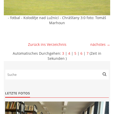
- fotbal - Koloděje nad Lužnicí - Chrášťany 3:0 foto: Tomáš
Marhoun
Zurück ins Verzeichnis
nächstes →
Automatisches Durchgehen:
3
|
4
|
5
|
6
|
7
(Zeit in
Sekunden )
LETZTE FOTOS