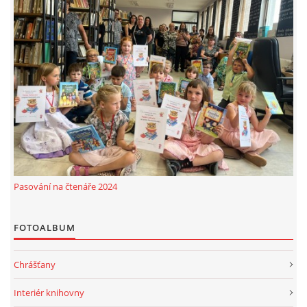
Pasování na čtenáře 2024
FOTOALBUM
Chrášťany
Interiér knihovny