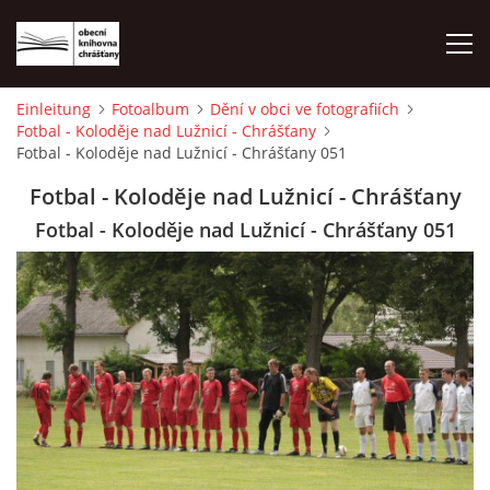
Einleitung
Fotoalbum
Dění v obci ve fotografiích
Fotbal - Koloděje nad Lužnicí - Chrášťany
EINLEITUNG
Fotbal - Koloděje nad Lužnicí - Chrášťany 051
Fotbal - Koloděje nad Lužnicí - Chrášťany
FOTOALBUM
Fotbal - Koloděje nad Lužnicí - Chrášťany 051
© 2026 eStránky.cz
|
WebSlice
|
Drucken
|
Aktualisiert: 1. 8. 2026
|
Nach oben ↑