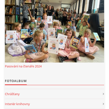
Pasování na čtenáře 2024
FOTOALBUM
Chrášťany
Interiér knihovny