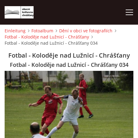
Einleitung
Fotoalbum
Dění v obci ve fotografiích
Fotbal - Koloděje nad Lužnicí - Chrášťany
EINLEITUNG
Fotbal - Koloděje nad Lužnicí - Chrášťany 034
Fotbal - Koloděje nad Lužnicí - Chrášťany
FOTOALBUM
Fotbal - Koloděje nad Lužnicí - Chrášťany 034
© 2026 eStránky.cz
|
WebSlice
|
Drucken
|
Aktualisiert: 1. 8. 2026
|
Nach oben ↑