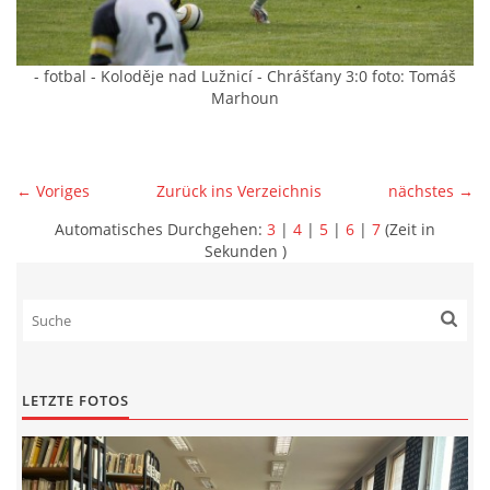
- fotbal - Koloděje nad Lužnicí - Chrášťany 3:0 foto: Tomáš
Marhoun
← Voriges
Zurück ins Verzeichnis
nächstes →
Automatisches Durchgehen:
3
|
4
|
5
|
6
|
7
(Zeit in
Sekunden )
LETZTE FOTOS