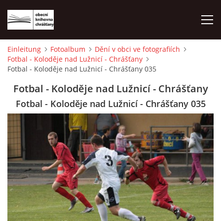
Einleitung
Fotoalbum
Dění v obci ve fotografiích
Fotbal - Koloděje nad Lužnicí - Chrášťany
EINLEITUNG
Fotbal - Koloděje nad Lužnicí - Chrášťany 035
Fotbal - Koloděje nad Lužnicí - Chrášťany
FOTOALBUM
Fotbal - Koloděje nad Lužnicí - Chrášťany 035
© 2026 eStránky.cz
|
WebSlice
|
Drucken
|
Aktualisiert: 1. 8. 2026
|
Nach oben ↑