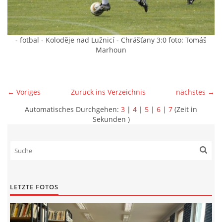
- fotbal - Koloděje nad Lužnicí - Chrášťany 3:0 foto: Tomáš
Marhoun
← Voriges
Zurück ins Verzeichnis
nächstes →
Automatisches Durchgehen:
3
|
4
|
5
|
6
|
7
(Zeit in
Sekunden )
LETZTE FOTOS