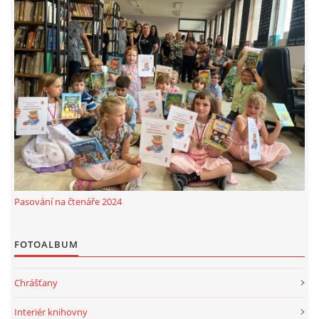
Pasování na čtenáře 2024
FOTOALBUM
Chrášťany
Interiér knihovny