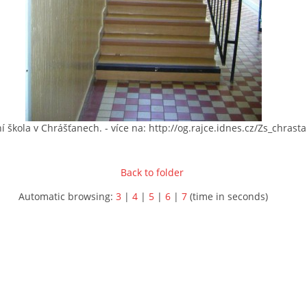
í škola v Chrášťanech. - více na: http://og.rajce.idnes.cz/Zs_chrast
Back to folder
Automatic browsing:
3
|
4
|
5
|
6
|
7
(time in seconds)