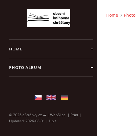
Home
Photo
HOME
PHOTO ALBUM
© 2026 eStránky.cz
|
WebSlice
|
Print
|
Updated: 2026-08-01
|
Up ↑