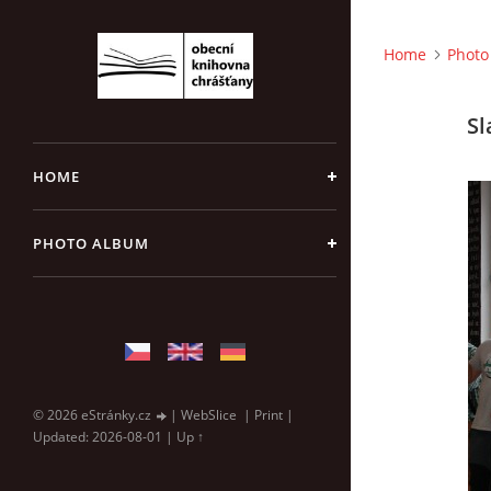
Home
Photo
Sl
HOME
PHOTO ALBUM
© 2026 eStránky.cz
|
WebSlice
|
Print
|
Updated: 2026-08-01
|
Up ↑