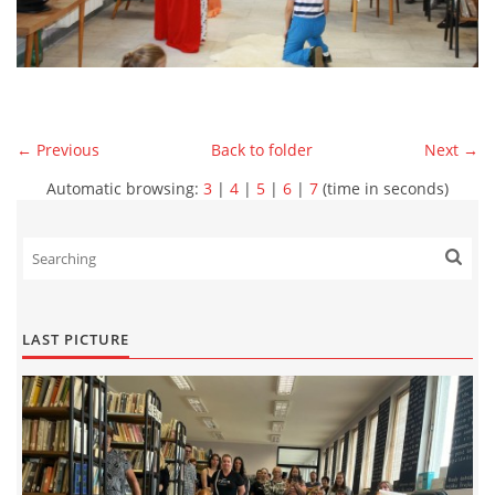
← Previous
Back to folder
Next →
Automatic browsing:
3
|
4
|
5
|
6
|
7
(time in seconds)
LAST PICTURE