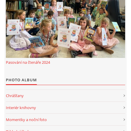
Pasování na čtenáře 2024
PHOTO ALBUM
Chrášťany
Interiér knihovny
Momentky a noční foto