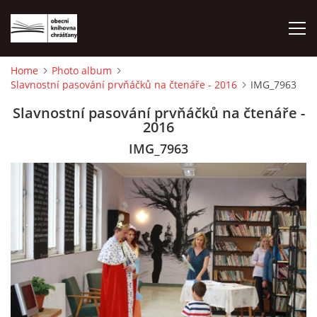
Home
Photo album
Slavnostní pasování prvňáčků na čtenáře - 2016
IMG_7963
HOME
Slavnostní pasování prvňáčků na čtenáře -
2016
PHOTO ALBUM
IMG_7963
© 2026 eStránky.cz
|
WebSlice
|
Print
|
Updated: 2026-08-01
|
Up ↑