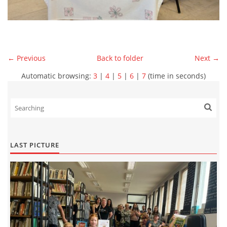
← Previous
Back to folder
Next →
Automatic browsing:
3
|
4
|
5
|
6
|
7
(time in seconds)
LAST PICTURE