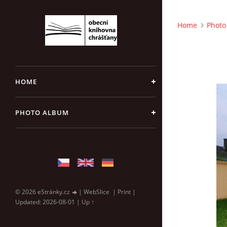
Home
Photo
HOME
PHOTO ALBUM
© 2026 eStránky.cz
|
WebSlice
|
Print
|
Updated: 2026-08-01
|
Up ↑