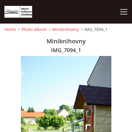
Home
Photo album
Miniknihovny
IMG_7094_1
HOME
Miniknihovny
IMG_7094_1
PHOTO ALBUM
© 2026 eStránky.cz
|
WebSlice
|
Print
|
Updated: 2026-08-01
|
Up ↑