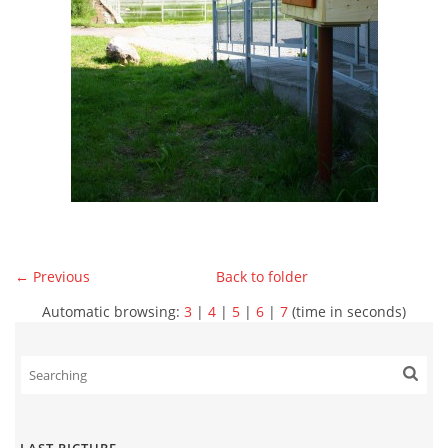
← Previous
Back to folder
Automatic browsing:
3
|
4
|
5
|
6
|
7
(time in seconds)