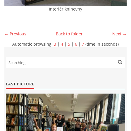
Interiér knihovny
← Previous
Back to folder
Next →
Automatic browsing:
3
|
4
|
5
|
6
|
7
(time in seconds)
LAST PICTURE