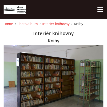
Home
Photo album
Interiér knihovny
Knihy
HOME
Interiér knihovny
Knihy
PHOTO ALBUM
© 2026 eStránky.cz
|
WebSlice
|
Print
|
Updated: 2026-08-01
|
Up ↑