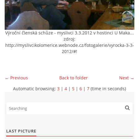
Výroční členská schůze - myslivci 3.3.2012 v hostinci U Maka...
zdroj:
http://myslivcikolomerice.webnode.cz/fotogalerie/vyrocka-3-3-
2012/#!
← Previous
Back to folder
Next →
Automatic browsing:
3
|
4
|
5
|
6
|
7
(time in seconds)
LAST PICTURE