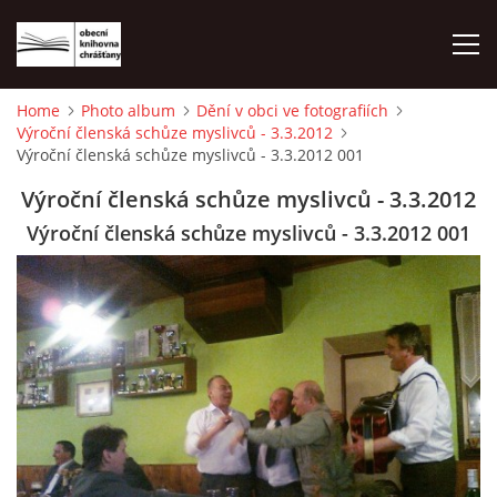
Home
Photo album
Dění v obci ve fotografiích
Výroční členská schůze myslivců - 3.3.2012
HOME
Výroční členská schůze myslivců - 3.3.2012 001
Výroční členská schůze myslivců - 3.3.2012
PHOTO ALBUM
Výroční členská schůze myslivců - 3.3.2012 001
© 2026 eStránky.cz
|
WebSlice
|
Print
|
Updated: 2026-08-01
|
Up ↑