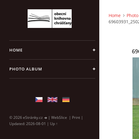
Home
Photo
69603931_250
HOME
69
PHOTO ALBUM
© 2026 eStránky.cz
|
WebSlice
|
Print
|
Updated: 2026-08-01
|
Up ↑