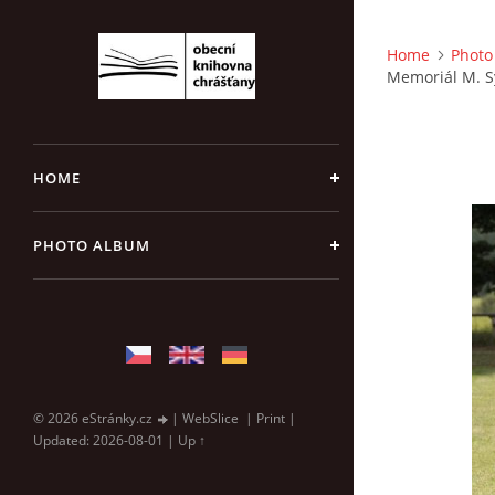
Home
Photo
Memoriál M. S
HOME
PHOTO ALBUM
© 2026 eStránky.cz
|
WebSlice
|
Print
|
Updated: 2026-08-01
|
Up ↑