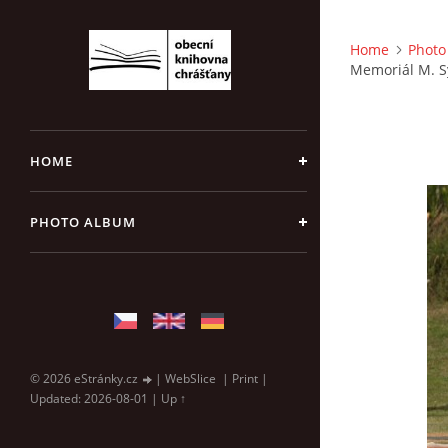
Home
Photo
Memoriál M. S
HOME
PHOTO ALBUM
© 2026 eStránky.cz
|
WebSlice
|
Print
|
Updated: 2026-08-01
|
Up ↑