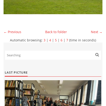
← Previous
Back to folder
Next →
Automatic browsing:
3
|
4
|
5
|
6
|
7
(time in seconds)
LAST PICTURE