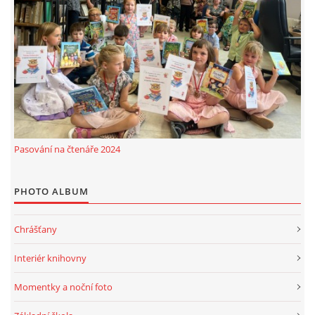
Pasování na čtenáře 2024
PHOTO ALBUM
Chrášťany
Interiér knihovny
Momentky a noční foto