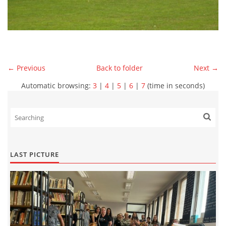
← Previous
Back to folder
Next →
Automatic browsing:
3
|
4
|
5
|
6
|
7
(time in seconds)
LAST PICTURE