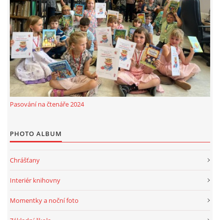
Pasování na čtenáře 2024
PHOTO ALBUM
Chrášťany
Interiér knihovny
Momentky a noční foto