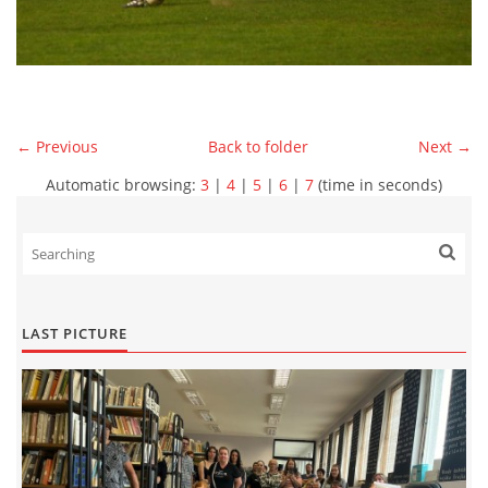
← Previous
Back to folder
Next →
Automatic browsing:
3
|
4
|
5
|
6
|
7
(time in seconds)
LAST PICTURE