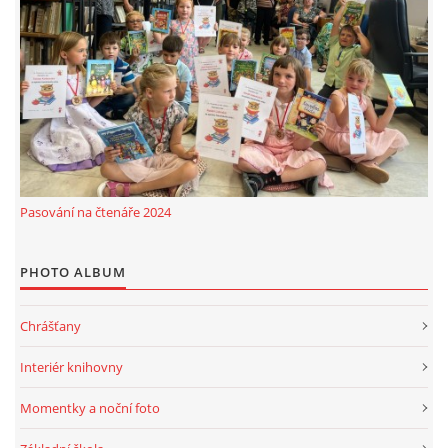
Pasování na čtenáře 2024
PHOTO ALBUM
Chrášťany
Interiér knihovny
Momentky a noční foto