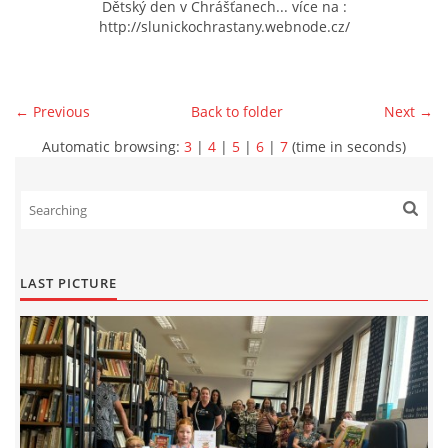
Dětský den v Chrášťanech... více na :
http://slunickochrastany.webnode.cz/
← Previous
Back to folder
Next →
Automatic browsing:
3
|
4
|
5
|
6
|
7
(time in seconds)
LAST PICTURE