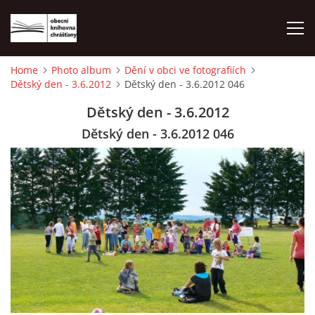
Home
Photo album
Dění v obci ve fotografiích
Dětský den - 3.6.2012
Dětský den - 3.6.2012 046
HOME
Dětský den - 3.6.2012
PHOTO ALBUM
Dětský den - 3.6.2012 046
© 2026 eStránky.cz
|
WebSlice
|
Print
|
Updated: 2026-08-01
|
Up ↑