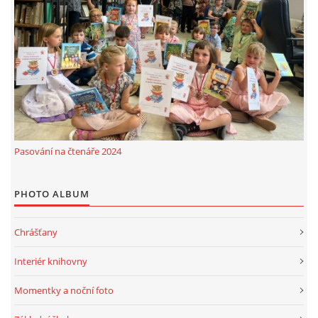
Pasování na čtenáře 2024
PHOTO ALBUM
Chrášťany
Interiér knihovny
Momentky a noční foto