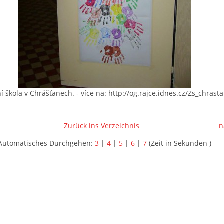
í škola v Chrášťanech. - více na: http://og.rajce.idnes.cz/Zs_chrast
Zurück ins Verzeichnis
n
Automatisches Durchgehen:
3
|
4
|
5
|
6
|
7
(Zeit in Sekunden )