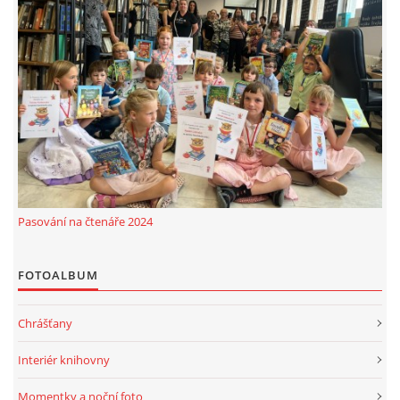
Pasování na čtenáře 2024
FOTOALBUM
Chrášťany
Interiér knihovny
Momentky a noční foto