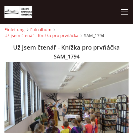
Einleitung
Fotoalbum
Už jsem čtenář - Knížka pro prvňáčka
SAM_1794
EINLEITUNG
Už jsem čtenář - Knížka pro prvňáčka
FOTOALBUM
SAM_1794
© 2026 eStránky.cz
|
WebSlice
|
Drucken
|
Aktualisiert: 1. 8. 2026
|
Nach oben ↑