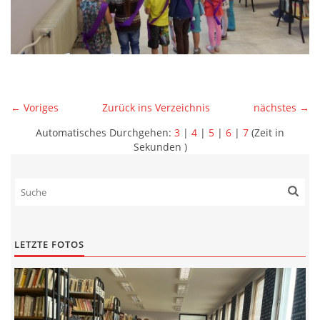
← Voriges
Zurück ins Verzeichnis
nächstes →
Automatisches Durchgehen:
3
|
4
|
5
|
6
|
7
(Zeit in
Sekunden )
LETZTE FOTOS