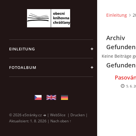
Einleitung
2
Archiv
Gefunden
EINLEITUNG
Keine Beiträge 
Gefundene
FOTOALBUM
Pasován
5. 6. 
© 2026 eStránky.cz
|
WebSlice
|
Drucken
|
Aktualisiert: 1. 8. 2026
|
Nach oben ↑