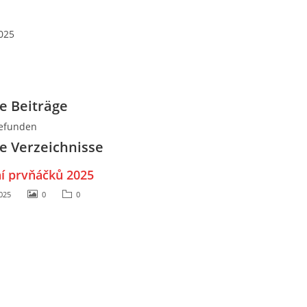
025
e Beiträge
gefunden
 Verzeichnisse
í prvňáčků 2025
2025
0
0