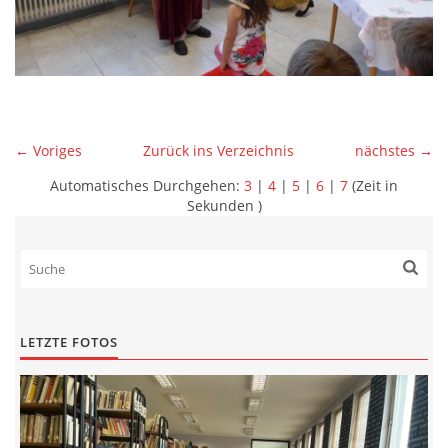
← Voriges
Zurück ins Verzeichnis
nächstes →
Automatisches Durchgehen:
3
|
4
|
5
|
6
|
7
(Zeit in
Sekunden )
LETZTE FOTOS