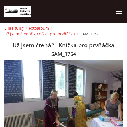
Einleitung
Fotoalbum
Už jsem čtenář - Knížka pro prvňáčka
SAM_1754
EINLEITUNG
Už jsem čtenář - Knížka pro prvňáčka
FOTOALBUM
SAM_1754
© 2026 eStránky.cz
|
WebSlice
|
Drucken
|
Aktualisiert: 1. 8. 2026
|
Nach oben ↑