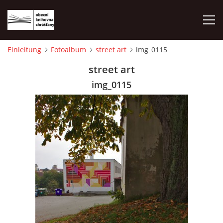
Einleitung
Fotoalbum
street art
img_0115
EINLEITUNG
street art
img_0115
FOTOALBUM
© 2026 eStránky.cz
|
WebSlice
|
Drucken
|
Aktualisiert: 1. 8. 2026
|
Nach oben ↑