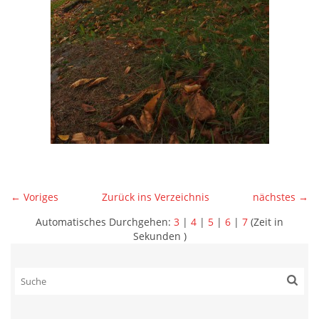
← Voriges
Zurück ins Verzeichnis
nächstes →
Automatisches Durchgehen:
3
|
4
|
5
|
6
|
7
(Zeit in
Sekunden )