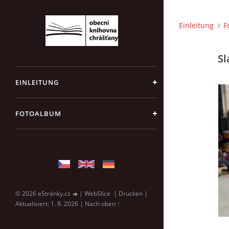
Einleitung
F
Sl
EINLEITUNG
FOTOALBUM
© 2026 eStránky.cz
|
WebSlice
|
Drucken
|
Aktualisiert: 1. 8. 2026
|
Nach oben ↑