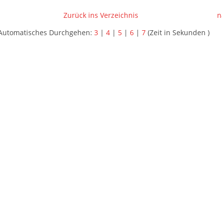
Zurück ins Verzeichnis
n
Automatisches Durchgehen:
3
|
4
|
5
|
6
|
7
(Zeit in Sekunden )