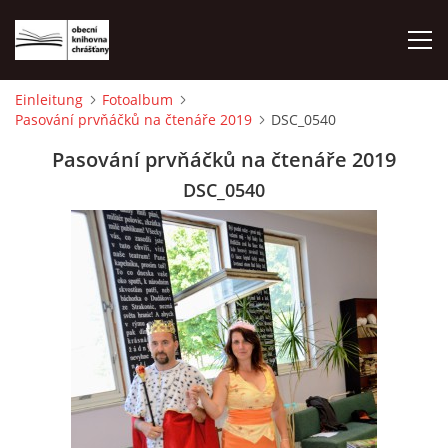
Einleitung
Fotoalbum
Pasování prvňáčků na čtenáře 2019
DSC_0540
EINLEITUNG
Pasování prvňáčků na čtenáře 2019
FOTOALBUM
DSC_0540
© 2026 eStránky.cz
|
WebSlice
|
Drucken
|
Aktualisiert: 1. 8. 2026
|
Nach oben ↑