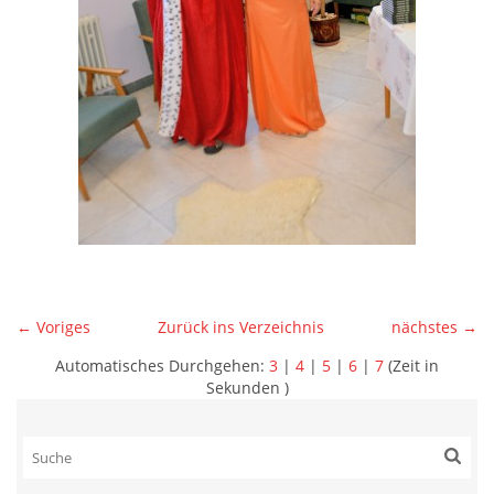
← Voriges
Zurück ins Verzeichnis
nächstes →
Automatisches Durchgehen:
3
|
4
|
5
|
6
|
7
(Zeit in
Sekunden )