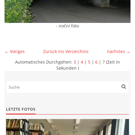
- noční foto
← Voriges
Zurück ins Verzeichnis
nächstes →
Automatisches Durchgehen:
3
|
4
|
5
|
6
|
7
(Zeit in
Sekunden )
LETZTE FOTOS