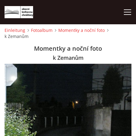
Einleitung
Fotoalbum
Momentky a noční foto
k Zemanům
EINLEITUNG
Momentky a noční foto
FOTOALBUM
k Zemanům
© 2026 eStránky.cz
|
WebSlice
|
Drucken
|
Aktualisiert: 1. 8. 2026
|
Nach oben ↑