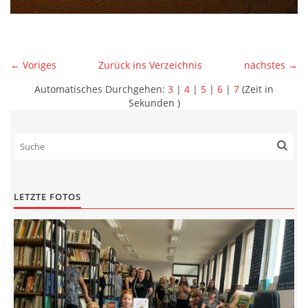
← Voriges
Zurück ins Verzeichnis
nächstes →
Automatisches Durchgehen:
3
|
4
|
5
|
6
|
7
(Zeit in
Sekunden )
LETZTE FOTOS