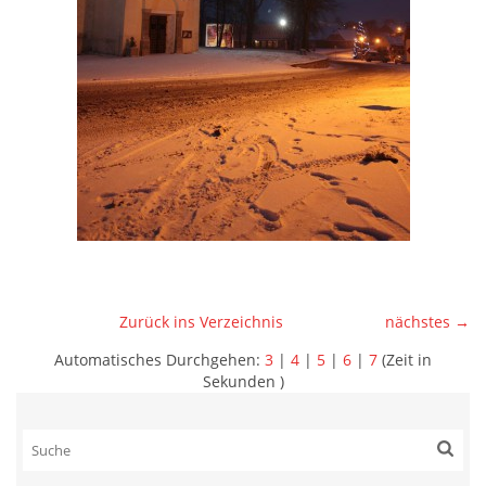
Zurück ins Verzeichnis
nächstes →
Automatisches Durchgehen:
3
|
4
|
5
|
6
|
7
(Zeit in
Sekunden )