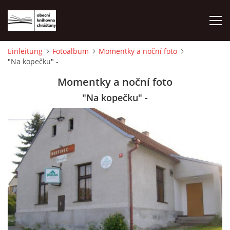
Einleitung
Fotoalbum
Momentky a noční foto
"Na kopečku" -
EINLEITUNG
Momentky a noční foto
FOTOALBUM
"Na kopečku" -
© 2026 eStránky.cz
|
WebSlice
|
Drucken
|
Aktualisiert: 1. 8. 2026
|
Nach oben ↑