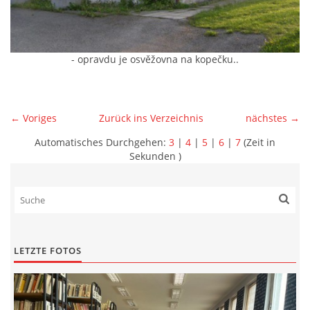
- opravdu je osvěžovna na kopečku..
← Voriges
Zurück ins Verzeichnis
nächstes →
Automatisches Durchgehen:
3
|
4
|
5
|
6
|
7
(Zeit in
Sekunden )
LETZTE FOTOS