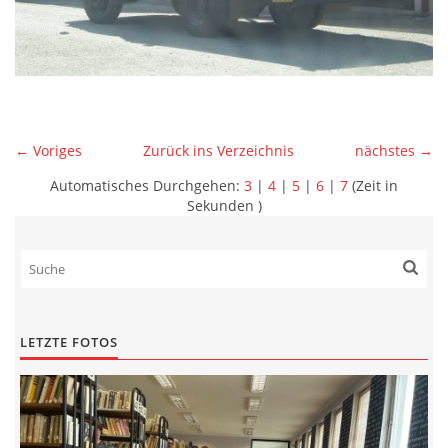
← Voriges
Zurück ins Verzeichnis
nächstes →
Automatisches Durchgehen:
3
|
4
|
5
|
6
|
7
(Zeit in
Sekunden )
LETZTE FOTOS