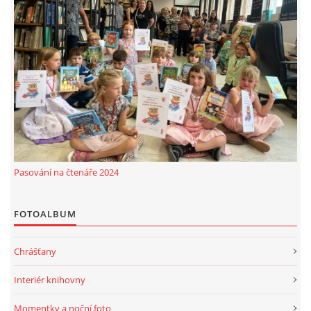
Pasování na čtenáře 2024
FOTOALBUM
Chrášťany
Interiér knihovny
Momentky a noční foto