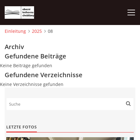
Einleitung
2025
08
EINLEITUNG
Archiv
Gefundene Beiträge
FOTOALBUM
Keine Beiträge gefunden
Gefundene Verzeichnisse
Keine Verzeichnisse gefunden
© 2026 eStránky.cz
|
WebSlice
|
Drucken
|
Aktualisiert: 1. 8. 2026
|
Nach oben ↑
LETZTE FOTOS