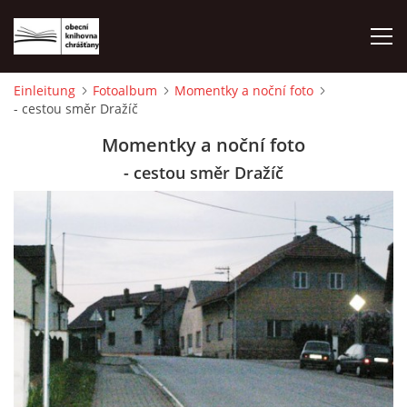
Einleitung
Fotoalbum
Momentky a noční foto
- cestou směr Dražíč
EINLEITUNG
Momentky a noční foto
FOTOALBUM
- cestou směr Dražíč
© 2026 eStránky.cz
|
WebSlice
|
Drucken
|
Aktualisiert: 1. 8. 2026
|
Nach oben ↑