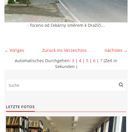
- foceno od čekárny směrem k Dražíči...
← Voriges
Zurück ins Verzeichnis
nächstes →
Automatisches Durchgehen:
3
|
4
|
5
|
6
|
7
(Zeit in
Sekunden )
LETZTE FOTOS