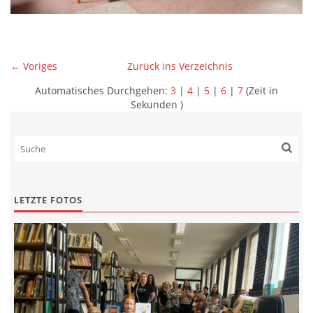
← Voriges
Zurück ins Verzeichnis
Automatisches Durchgehen:
3
|
4
|
5
|
6
|
7
(Zeit in
Sekunden )
LETZTE FOTOS