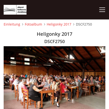
Einleitung
Fotoalbum
Heligonky 2017
DSCF2750
EINLEITUNG
Heligonky 2017
DSCF2750
FOTOALBUM
© 2026 eStránky.cz
|
WebSlice
|
Drucken
|
Aktualisiert: 1. 8. 2026
|
Nach oben ↑