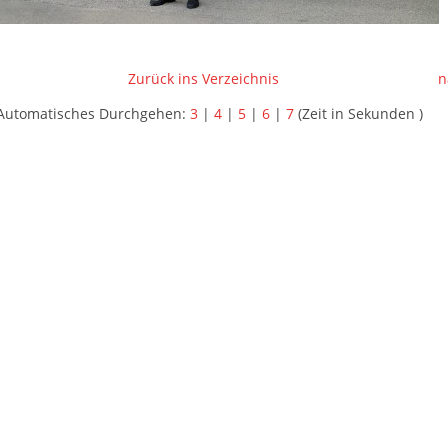
Zurück ins Verzeichnis
n
Automatisches Durchgehen:
3
|
4
|
5
|
6
|
7
(Zeit in Sekunden )