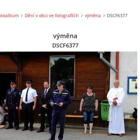
otoalbum
Dění v obci ve fotografiích
výměna
DSCF6377
výměna
DSCF6377