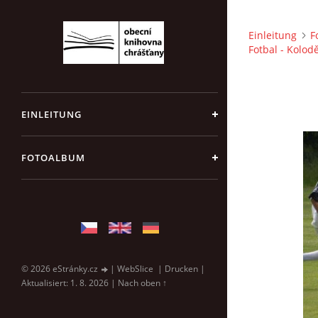
Einleitung
F
Fotbal - Kolod
EINLEITUNG
FOTOALBUM
© 2026 eStránky.cz
|
WebSlice
|
Drucken
|
Aktualisiert: 1. 8. 2026
|
Nach oben ↑