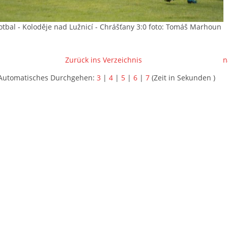
fotbal - Koloděje nad Lužnicí - Chrášťany 3:0 foto: Tomáš Marhoun
Zurück ins Verzeichnis
n
Automatisches Durchgehen:
3
|
4
|
5
|
6
|
7
(Zeit in Sekunden )