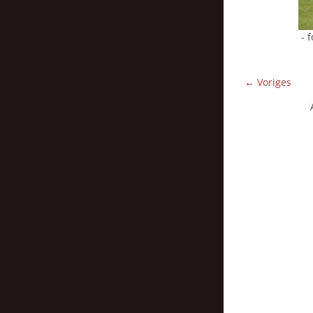
- 
← Voriges