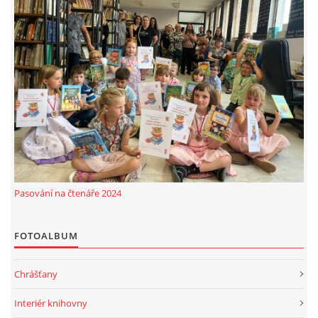
Pasování na čtenáře 2024
FOTOALBUM
Chrášťany
Interiér knihovny