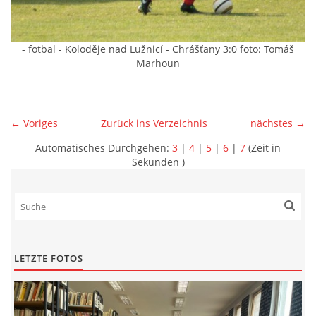
- fotbal - Koloděje nad Lužnicí - Chrášťany 3:0 foto: Tomáš
Marhoun
← Voriges
Zurück ins Verzeichnis
nächstes →
Automatisches Durchgehen:
3
|
4
|
5
|
6
|
7
(Zeit in
Sekunden )
LETZTE FOTOS