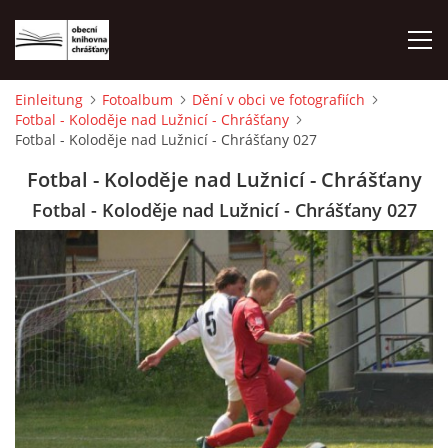
Einleitung
Fotoalbum
Dění v obci ve fotografiích
Fotbal - Koloděje nad Lužnicí - Chrášťany
EINLEITUNG
Fotbal - Koloděje nad Lužnicí - Chrášťany 027
Fotbal - Koloděje nad Lužnicí - Chrášťany
FOTOALBUM
Fotbal - Koloděje nad Lužnicí - Chrášťany 027
© 2026 eStránky.cz
|
WebSlice
|
Drucken
|
Aktualisiert: 1. 8. 2026
|
Nach oben ↑