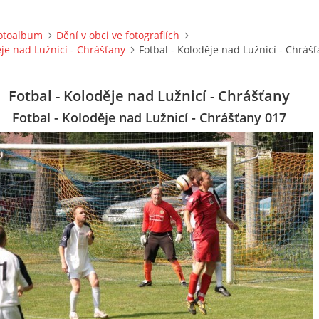
otoalbum
Dění v obci ve fotografiích
ěje nad Lužnicí - Chrášťany
Fotbal - Koloděje nad Lužnicí - Chráš
Fotbal - Koloděje nad Lužnicí - Chrášťany
Fotbal - Koloděje nad Lužnicí - Chrášťany 017