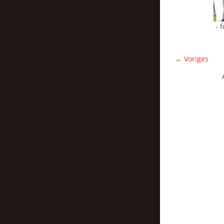
- 
← Voriges