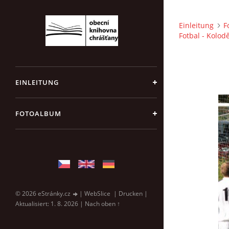
Einleitung
F
Fotbal - Kolod
EINLEITUNG
FOTOALBUM
© 2026 eStránky.cz
|
WebSlice
|
Drucken
|
Aktualisiert: 1. 8. 2026
|
Nach oben ↑