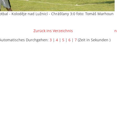
fotbal - Koloděje nad Lužnicí - Chrášťany 3:0 foto: Tomáš Marhoun
Zurück ins Verzeichnis
n
Automatisches Durchgehen:
3
|
4
|
5
|
6
|
7
(Zeit in Sekunden )