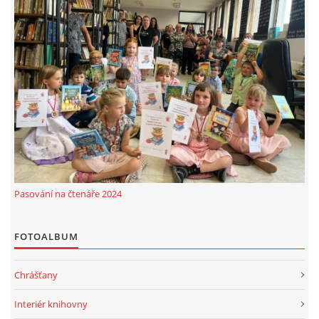
Pasování na čtenáře 2024
FOTOALBUM
Chrášťany
Interiér knihovny