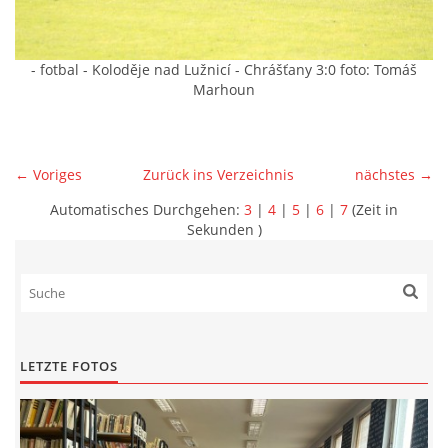
- fotbal - Koloděje nad Lužnicí - Chrášťany 3:0 foto: Tomáš
Marhoun
← Voriges
Zurück ins Verzeichnis
nächstes →
Automatisches Durchgehen:
3
|
4
|
5
|
6
|
7
(Zeit in
Sekunden )
LETZTE FOTOS