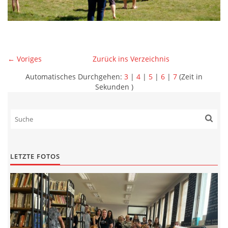
← Voriges
Zurück ins Verzeichnis
Automatisches Durchgehen:
3
|
4
|
5
|
6
|
7
(Zeit in
Sekunden )
LETZTE FOTOS