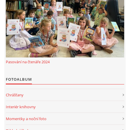
Pasování na čtenáře 2024
FOTOALBUM
Chrášťany
Interiér knihovny
Momentky a noční foto