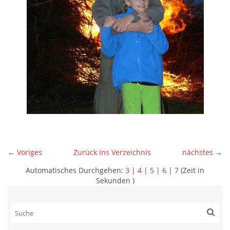
← Voriges
Zurück ins Verzeichnis
nächstes →
Automatisches Durchgehen:
3
|
4
|
5
|
6
|
7
(Zeit in
Sekunden )