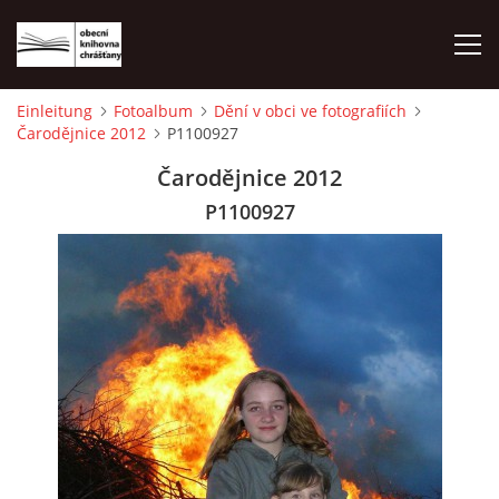
Einleitung
Fotoalbum
Dění v obci ve fotografiích
Čarodějnice 2012
P1100927
EINLEITUNG
Čarodějnice 2012
FOTOALBUM
P1100927
© 2026 eStránky.cz
|
WebSlice
|
Drucken
|
Aktualisiert: 1. 8. 2026
|
Nach oben ↑