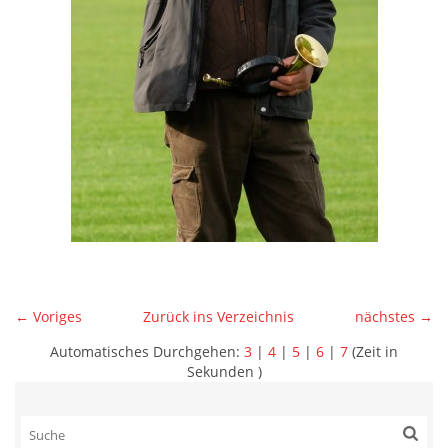
← Voriges
Zurück ins Verzeichnis
nächstes →
Automatisches Durchgehen:
3
|
4
|
5
|
6
|
7
(Zeit in
Sekunden )